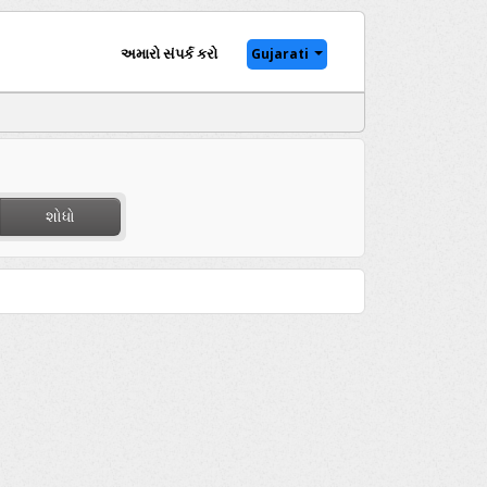
અમારો સંપર્ક કરો
Gujarati
શોધો