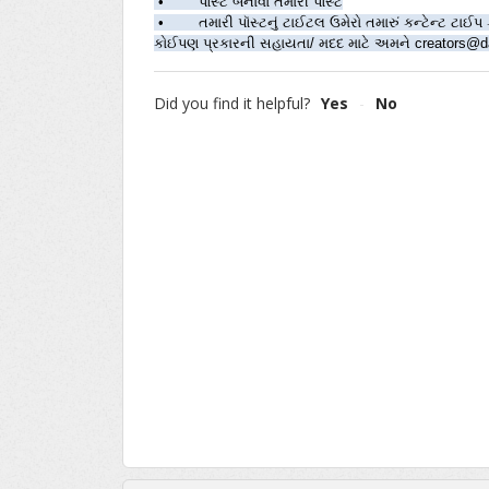
 •        પૉસ્ટ બનાવો તમારી પૉસ્ટ
 •        તમારી પૉસ્ટનું ટાઈટલ ઉમેરો તમારું કન્ટેન્ટ 
કોઈપણ પ્રકારની સહાયતા/ મદદ માટે અમને creators@da
Did you find it helpful?
Yes
No