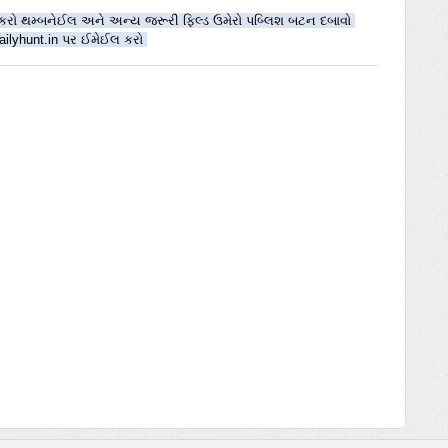
ટાઈપ કરો થમ્બનેઈલ અને અન્ય જરૂરી ફિલ્ડ ઉમેરો પબ્લિશ બટન દબાવો 
ilyhunt.in પર ઈમેઈલ કરો 