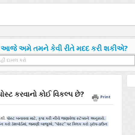
આજે અમે તમને કેવી રીતે મદદ કરી શકીએ?
પોસ્ટ કરવાનો કોઈ વિકલ્પ છે?
Print
નથી.
પૉસ્ટ બનાવવા માટે, કૃપા કરી નીચે જણાવેલા સ્ટૅપ્સને અનુસરો. 
 કરો ડૅશબૉર્ડમાં, જમણી બાજુએ, “પૉસ્ટ” પર ક્લિક કરો ડ્રૉપ-ડાઉન 