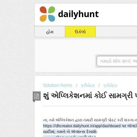
dailyhunt
હોમ
ઉકેલો
Solution home
ક્રીયેટર
ક્રીયેટર
શું એપ્લિકેશનમાં કોઈ સામગ્રી 
ના, તમે એપ્લિકેશન દ્વારા તમારી સામગ્રી પોસ્ટ કરી શકતા 
https://dhcreator.dailyhunt.in/app/dashboard
 પર લૉગઈન
યાદીમાં, તમને બે ઍપ્શન્સ દેખાશે-