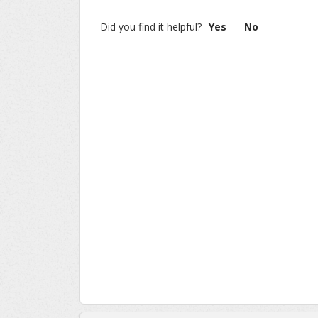
Did you find it helpful?
Yes
No