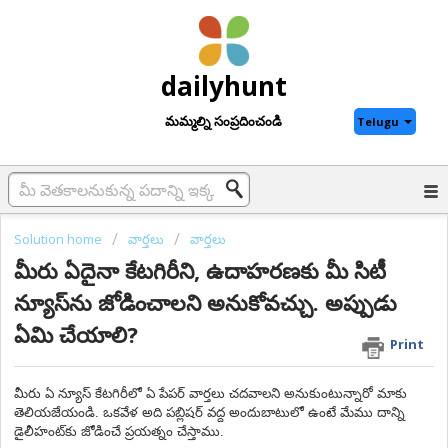
dailyhunt
మమ్మల్ని సంప్రదించండి
Telugu
Solution home
వార్తలు
వార్తలు
మీరు ఏదైనా కేటగిరీని, ఉదాహరణకు మీ సిటీ
న్యూస్‌ను జోడించాలని అనుకోవచ్చు. అప్పుడు
ఏమి చేయాలి?
Print
మీరు ఏ న్యూస్ కేటగిరీలో ఏ పేపర్ వార్తలు చదవాలని అనుకుంటున్నారో మాకు
తెలియజేయండి. ఒకవేళ అది పబ్లిషర్ వద్ద అందుబాటులో ఉంటే మేము దాన్ని
డైలీహంట్‌కు జోడించే ప్రయత్నం చేస్తాము.