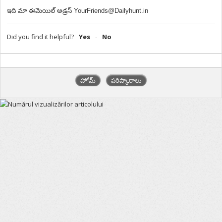
ఇది మా ఈమెయిల్ అడ్రస్ YourFriends@Dailyhunt.in
Did you find it helpful?
Yes
No
హోమ్
పరిష్కారాలు