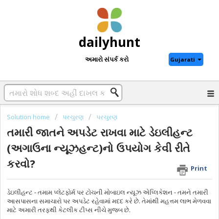
dailyhunt
અમારો સંપર્ક કરો
Gujarati
Solution home
પરચુરણ
પરચુરણ
તમારી જાતને અપડેટ રાખવા માટે ડેઇલીહન્ટ
(અગાઉના ન્યૂઝહન્ટ)નો ઉપયોગ કેવી રીતે
કરવો?
Print
ડેઇલીહન્ટ - તમામ પ્લેટફોર્મ પર ટોચની મોબાઇલ ન્યૂઝ એપ્લિકેશન - તમને તમારી
આસપાસના સમાચારો પર અપડેટ રહેવામાં મદદ કરે છે. તેમાંથી મહત્તમ લાભ મેળવવા
માટે અમારી તરફથી કેટલીક ટીપ્સ નીચે મુજબ છે.