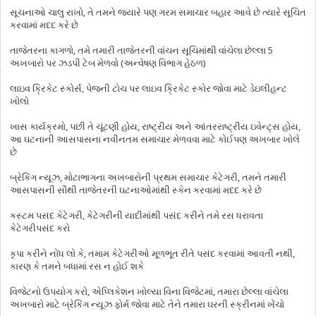
સૂચનાઓ ચાલુ રાખો, તે તમને જ્યારે પણ ગરમ સમાચાર બહાર આવે છે ત્યારે સૂચિત
કરવામાં મદદ કરે છે
તાજેતરના કાગળો, તમે તમારી તાજેતરની વાંચન સૂચિમાંથી વાંચેલા છેલ્લા 5
અખબારો પર ઝડપી ટેબ મેળવો (અન્વેષણ વિભાગ હેઠળ)
લાઇવ ક્રિકેટ સ્કોર્સ, પેજની ટોચ પર લાઇવ ક્રિકેટ સ્કોર જોવા માટે ડેઇલીહન્ટ
ખોલો
ખાસ કાર્યક્રમો, પછી તે ચૂંટણી હોય, રાષ્ટ્રીય અને આંતરરાષ્ટ્રીય ઇવેન્ટ્સ હોય,
આ ઘટનાની આસપાસના નવીનતમ સમાચાર મેળવવા માટે કોઈપણ અખબાર ખોલે
છે
બ્રેકિંગ ન્યૂઝ, મોટાભાગના અખબારોની પ્રથમ સમાચાર કેટેગરી, તમને તમારી
આસપાસની સૌથી તાજેતરની ઘટનાઓમાંથી સ્કેન કરવામાં મદદ કરે છે
કસ્ટમ પસંદ કેટેગરી, કેટેગરીની યાદીમાંથી પસંદ કરીને તમે રસ ધરાવતા
કેટેગરીપસંદ કરો
કૃપા કરીને નોંધ લો કે, તમામ કેટેગરીઓ મૂળભૂત રીતે પસંદ કરવામાં આવતી નથી,
કારણ કે તમને બધામાં રસ ન હોઈ શકે
વિજેટનો ઉપયોગ કરો, એપ્લિકેશન ખોલ્યા વિના વિજેટમાં, તમારા છેલ્લા વાંચેલા
અખબારો માટે બ્રેકિંગ ન્યૂઝ ફોર્મ જોવા માટે તેને તમારા ઘરની સ્ક્રીનમાં ખેંચો