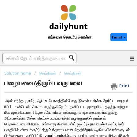
dailyhunt
எங்களை தொடர்பு கொள்ள
Tamil
Solution home
செய்திகள்
செய்திகள்
பழையவை/திரும்ப வருபவை
Print
 அன்பார்ந்த யூசரே, ஆப் உபயோகத்தின்போது நீங்கள் பார்க்க நேரிட்ட பழைய/ 
ரிப்பீட் கன்டென்ட்க்காக வருந்துகிறோம். தனிப்பட்ட முறையில், தகுந்த மற்றும் 
மிக முக்கியமான நியூஸ் ஸ்டோரிசை எங்களது வாடிக்கையாளர்களுக்கு 
அட்வான்ஸ்டு அல்காரிதம்ஸ் பயன்படுத்தி வழங்குவதில் நாங்கள் 
பெருமையடைகிறோம்.  உங்களது கிளையன்ட் ஐடி (புரொஃபைல்->செட்டிங்ஸ் 
பகுதியில் கிடைக்கும்) மற்றும் தோராயமான தேதி/நேரம் ஆகிய விவரங்களுடன் 
பிரச்னையை குறிப்பிட்டு, yourfriends@dailyhunt.in என்ற முகவரிக்கு நீங்கள் 