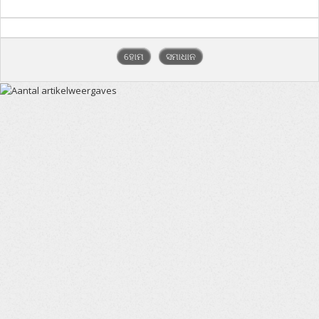
ହୋମ
ସମାଧାନ