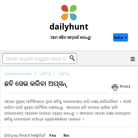
dailyhunt
ଆମ ସହିତ ସମ୍ପର୍କ କରନ୍ତୁ
Odia
Solution home
ସେଟିଂସ୍
ସେଟିଂସ୍
ଛବି ସେଭ କରିବା ଅପ୍‌ସନ୍‌
Print
ଆପଣ ନ୍ୟୁଜ୍‌ ଆର୍ଟିକିଲରେ ଥିବା ଛବିକୁ ଡାଉନଲୋଡ୍‌ କରି ସେଭ୍‌ କରିପାରିବେ । ଏପରି
କରିବା ପାଇଁ ନ୍ୟୁଜ୍‌ ଆର୍ଟିକିଲ ଖୋଲନ୍ତୁ, ଏହାପରେ ଛବି ଉପରେ କ୍ଲିକ କରି
ଡାଉନଲୋଡ୍‌ ଆଇକନ ଉପରେ ଟ୍ୟାପ୍‌ କରନ୍ତୁ । ଏହାପରେ ଆପଣ ସେଭ ହୋଇଥିବା
ଛବିକୁ ମୋବାଇଲ ଫୋନ୍‌ର ଗ୍ୟାଲେରୀରେ ପାଇବେ ।
Did you find it helpful?
Yes
No