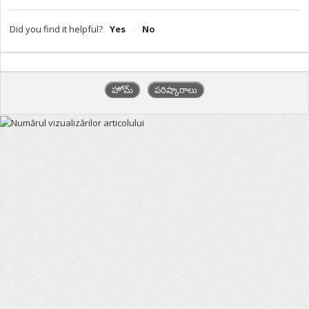
Did you find it helpful?
Yes
No
హోమ్
పరిష్కారాలు