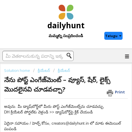
dailyhunt
మమ్మల్ని సంప్రదించండి
Telugu
Solution home
క్రియేటర్
క్రియేటర్
నేను పోస్ట్ ఎంగేజ్‌మెంట్ – వ్యూస్, షేర్, లైక్స్
మొదలైనవి చూడవచ్చా?
Print
అవును. మీ డ్యాష్‌బోర్డ్‌లో మీరు పోస్ట్ ఎంగేజ్‌మెంట్స్‌ను చూడవచ్చు.
DH క్రియేటర్ పోర్టల్‌కు వెళ్లండి >> డ్యాష్‌బోర్డ్‌పై క్లిక్ చేయండి
ఏదైనా సహాయం / హెల్ప్ కోసం, creators@dailyhunt.in లో మాకు ఈమెయిల్
పంపండి