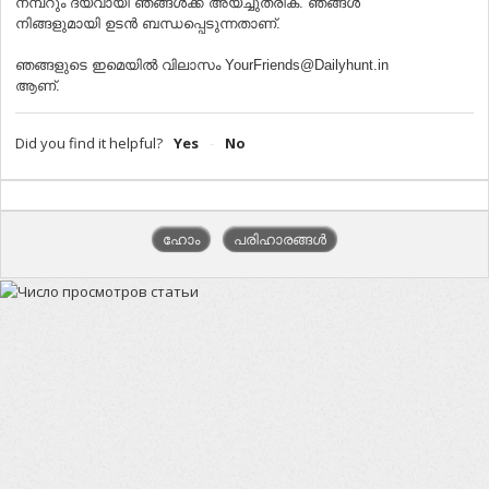
നമ്പറും ദയവായി ഞങ്ങൾക്ക് അയച്ചുതരിക. ഞങ്ങൾ
നിങ്ങളുമായി ഉടന്‍ ബന്ധപ്പെടുന്നതാണ്.
ഞങ്ങളുടെ ഇമെയിൽ വിലാസം YourFriends@Dailyhunt.in
ആണ്.
Did you find it helpful?
Yes
No
ഹോം
പരിഹാരങ്ങൾ