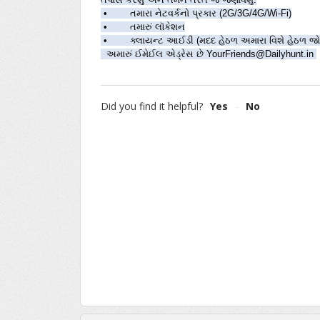
 •        તમારા નેટવર્કનો પ્રકાર (2G/3G/4G/Wi-Fi)
 •        તમારું લૉકેશન
 •        ક્લાયન્ટ આઈડી (મદદ હેઠળ અમારા વિશે હેઠળ જ
  અમારું ઈમેઈલ એડ્રેસ છે YourFriends@Dailyhunt.in 
Did you find it helpful?
Yes
No