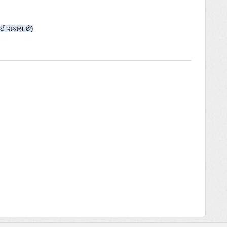
ોઈ શકાય છે)