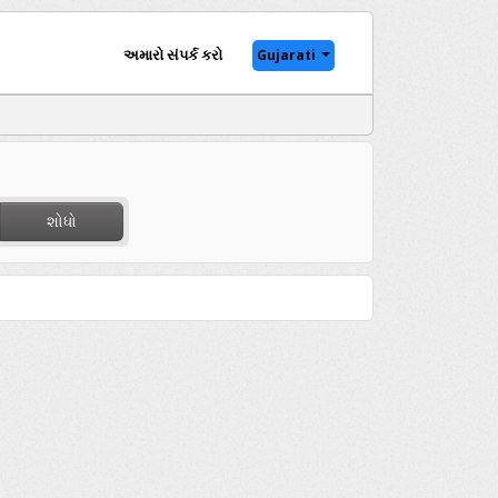
અમારો સંપર્ક કરો
Gujarati
શોધો