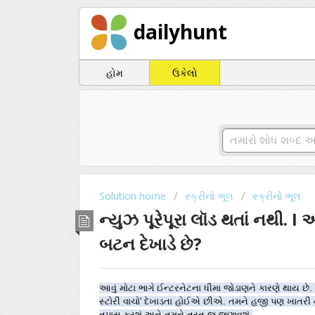
dailyhunt
હોમ
ઉકેલો
Solution home
સ્ક્રીનો ભૂલ
સ્ક્રીનો ભૂલ
ન્યુઝ પૂરેપૂરા લૉડ થતાં નથી. I
બટન દેખાડે છે?
આવું મોટા ભાગે ઈન્ટરનેટના ધીમા જોડાણને કારણે થાય છે.
સ્ટોરી વાચો' દેખાડતા હોઈએ છીએ. તમને હજી પણ ખાતરી 
તપાસ કરશું અને તમને તરત જ જણાવશું.