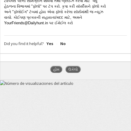
ટૉપિક્સ પરની સામગ્રીને શોધવા તથા બ્રાઉઝ કરવા માટે "વધુ" 
હેઠળના વિભાગમાં "ફૉલો" પર ટૅપ કરો. કૃપા કરી સૉર્સીસને ફૉલો કરો 
અને "ફૉલોઈંગ" ટૅબમાં હોય એવા ફૉલો કરેલા સૉર્સમાંથી જ ન્યૂઝ 
વાચો. કોઈપણ પ્રકારની સહાયતા/મદદ માટે, અમને 
YourFriends@Dailyhunt.in પર ઈમેઈલ કરો 
Did you find it helpful?
Yes
No
હોમ
ઉકેલો