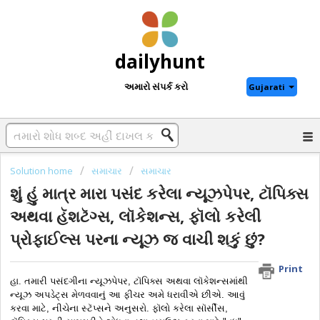
dailyhunt
અમારો સંપર્ક કરો
Gujarati
Solution home
સમાચાર
સમાચાર
શું હું માત્ર મારા પસંદ કરેલા ન્યૂઝપેપર, ટૉપિક્સ
અથવા હૅશટૅગ્સ, લૉકેશન્સ, ફૉલો કરેલી
પ્રોફાઈલ્સ પરના ન્યૂઝ જ વાચી શકું છું?
Print
હા. તમારી પસંદગીના ન્યૂઝપેપર, ટૉપિક્સ અથવા લૉકેશન્સમાંથી 
ન્યૂઝ અપડેટ્સ મેળવવાનું આ ફીચર અમે ધરાવીએ છીએ. આવું 
કરવા માટે, નીચેના સ્ટૅપ્સને અનુસરો. ફૉલો કરેલા સૉર્સીસ, 