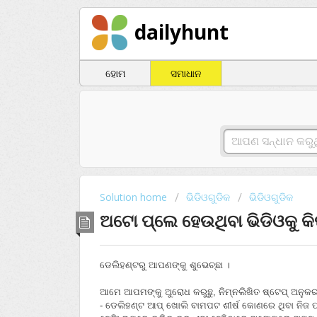
dailyhunt
ହୋମ
ସମାଧାନ
Solution home
ଭିଡିଓଗୁଡିକ
ଭିଡିଓଗୁଡିକ
ଅଟୋ ପ୍ଲେ ହେଉଥିବା ଭିଡିଓକୁ କି
ଡେଲିହଣ୍ଟରୁ ଆପଣଙ୍କୁ ଶୁଭେଚ୍ଛା ।
ଆମେ ଆପମଙ୍କୁ ଅୁରୋଧ କରୁଛୁ, ନିମ୍ନଲିଖିତ ଷ୍ଟେପ୍‌ ଅନୁକ
- ଡେଲିହଣ୍ଟ ଆପ୍‌ ଖୋଲି ବାମପଟ ଶୀର୍ଷ କୋଣରେ ଥିବା ନିଜ