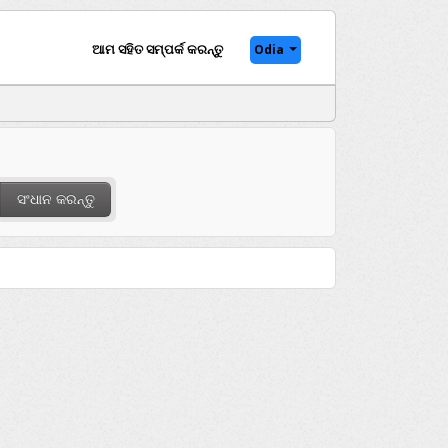
ଆମ ସହିତ ସମ୍ପର୍କ କରନ୍ତୁ
Odia
ସଂଧାନ କରନ୍ତୁ