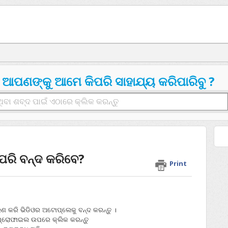
ଆପଣଙ୍କୁ ଆମେ କିପରି ସାହାଯ୍ୟ କରିପାରିବୁ ?
ପରି ବନ୍ଦ କରିବେ?
Print
ରଣ କରି ଭିଡିଓର ଅଟୋପ୍ଲେକୁ ବନ୍ଦ କରନ୍ତୁ ।
 ପ୍ରୋଫାଇଲ ଉପରେ କ୍ଲିକ କରନ୍ତୁ