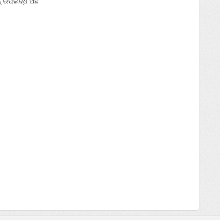
୍‌ ଉପଲବ୍ଧ ଅଛି