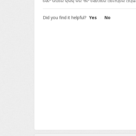
ସେଟିଂ ଉପରେ କ୍ଲିକ୍‌ କର ଏବଂ ସେହିଠାରେ ଅଟୋପ୍ଲେ ଅପ୍‌ସନ
Did you find it helpful?
Yes
No