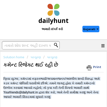
dailyhunt
અમારો સંપર્ક કરો
Gujarati
Solution home
પરચુરણ
પરચુરણ
કમૅન્ટ રિજેક્ટ થઈ રહી છે
Print
પ્રિય યુઝર, કમૅન્ટમાં નફરતભર્યા/અપમાનજનક/અશ્લીલ શબ્દો વિરુદ્ધ અમે 
કડક કમૅન્ટ પૉલિસી ધરાવીએ છીએ. તમને લાગતું હોય કે તમારી કમૅન્ટનો 
ઉલ્લેખ કરવામાં આવ્યો નહોતો, તો કૃપા કરી તેની વિગતો અમારી સાથે 
Yourfriends@dailyhunt.in દ્વારા શૅર કરો, અમે તેની સમીક્ષા કરશું અને તેના 
આધારે અમારી સિસ્ટમમાં સુધારો કરશું 