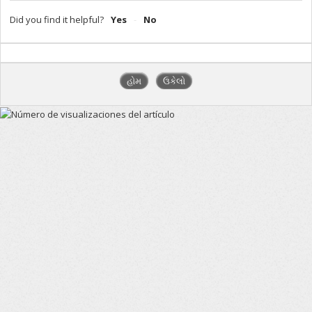
Did you find it helpful?
Yes
No
હોમ
ઉકેલો