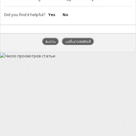
Did you find it helpful?
Yes
No
ഹോം
പരിഹാരങ്ങൾ