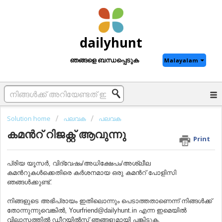
dailyhunt
ഞങ്ങളെ ബന്ധപ്പെടുക
Malayalam
Solution home
പലവക
പലവക
കമന്‍റ് റിജക്റ്റ് ആവുന്നു
Print
പ്രിയ യൂസര്‍, വിദ്വേഷം/അധിക്ഷേപം/അശ്ലീല
കമന്‍റുകൾക്കെതിരെ കർശനമായ ഒരു കമന്‍റ് പോളിസി
ഞങ്ങള്‍ക്കുണ്ട്.
നിങ്ങളുടെ അഭിപ്രായം ഇതിലൊന്നും പെടാത്തതാണെന്ന് നിങ്ങൾക്ക്
തോന്നുന്നുവെങ്കിൽ, Yourfriend@dailyhunt.in എന്ന ഇമെയില്‍
വിലാസത്തിൽ ഡീറ്റയില്‍സ് ഞങ്ങളുമായി പങ്കിടുക.