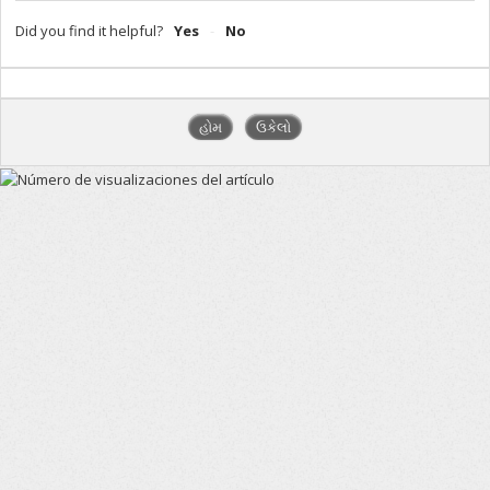
Did you find it helpful?
Yes
No
હોમ
ઉકેલો