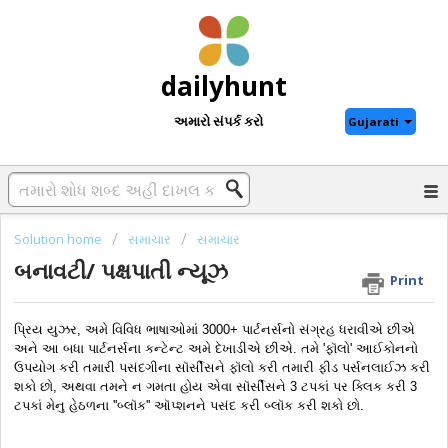
dailyhunt
અમારો સંપર્ક કરો
Gujarati
Solution home
સમાચાર
સમાચાર
બનાવટી/ પક્ષપાતી ન્યૂઝ
Print
પ્રિય યુઝર, અમે વિવિધ ભાષાઓમાં 3000+ પાર્ટનર્સનો સંગ્રહ ધરાવીએ છીએ 
અને આ બધા પાર્ટનર્સના કન્ટેન્ટ અમે દેખાડીએ છીએ. તમે 'ફૉલો' આઈકોનનો 
ઉપયોગ કરી તમારી પસંદગીના સૉર્સીસને ફૉલો કરી તમારી ફીડ પર્સનલાઈઝ કરી 
શકો છો, અથવા તમને ન ગમતા હોય એવા સૉર્સીસને 3 ટપકાં પર ક્લિક કરી 3 
ટપકાં મેનુ હેઠળના ''બ્લૉક'' ઑપ્શનને પસંદ કરી બ્લૉક કરી શકો છો.   