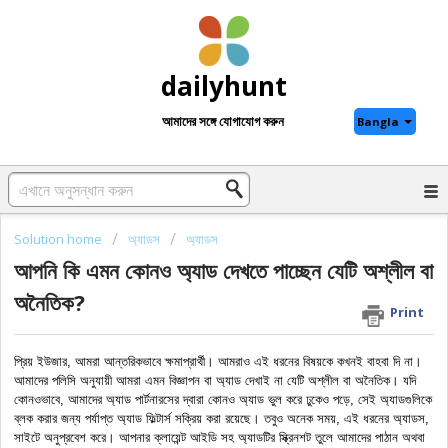
dailyhunt
আমাদের সঙ্গে যোগাযোগ করুন
Bangla
Solution home
অ্যাডস
অ্যাডস
আপনি কি এমন কোনও অ্যাড দেখতে পাচ্ছেন যেটি অশ্লীল বা
অনৈতিক?
Print
প্রিয় ইউজার, আমরা আন্তরিকভাবে ক্ষমাপ্রার্থী। আমরাও এই ধরনের বিষয়কে কখনই বাহবা দি না। 
আমাদের পলিসি অনুযায়ী আমরা এমন বিজ্ঞাপন বা অ্যাড দেখাই না যেটি অশ্লীল বা অনৈতিক। যদি 
কোনওভাবে, আমাদের অ্যাড পার্টনারসের দ্বারা কোনও অ্যাড ভুল করে ঢুকেও পড়ে, সেই অ্যাডগুলিকে 
ব্লক করার জন্য পর্যাপ্ত অ্যাড ফিল্টার্স সক্রিয় করা রয়েছে। তবুও অনেক সময়, এই ধরনের অ্যাডস, 
সাইটে অনুপ্রবেশ করে। আপনার ক্লায়েন্ট আইডি সহ অ্যাডটির স্ক্রিনশট তুলে আমাদের পাঠান অথবা 