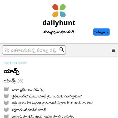
dailyhunt
మమ్మల్ని సంప్రదించండి
Telugu
Solution home
యాడ్స్
యాడ్స్
6
చాలా ప్రకటనలు సమస్య
డైలీహంట్‌లో మేము యాడ్స్‌ను ఎందుకు చూపిస్తాము?
అశ్లీలమైన లేదా అనైతికమైన యాడ్ ఏదైనా మీకు కనిపించిందా?
పక్షపాతంతో కూడిన యాడ్
పెద్దలకు మాత్రమే తగిన (అడల్ట్) న్యూస్ / యాడ్స్