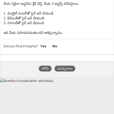
మీరు ఏదైనా ఆప్షన్‌ను క్లిక్ చేస్తే, మీకు 3 ఆప్షన్స్ కనిపిస్తాయి.
1. మొబైల్ నంబర్‌తో సైన్ ఇన్ చేయండి
2. ఫేస్‌బుక్‌తో సైన్ ఇన్ చేయండి
3. గూగుల్‌తో సైన్ ఇన్ చేయండి
ఇది మీకు సహాయపడుతుందని ఆశిస్తున్నాము.
Did you find it helpful?
Yes
No
హోమ్
పరిష్కారాలు