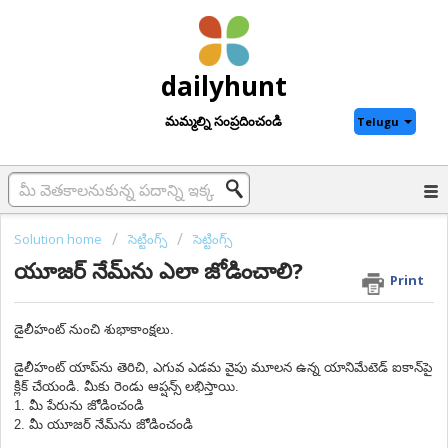
dailyhunt
మమ్మల్ని సంప్రదించండి
Telugu
Solution home
సెట్టింగ్స్
సెట్టింగ్స్
యూజర్ నేమ్‌ను ఎలా జోడించాలి?
Print
డైలీహంట్ నుంచి శుభాకాంక్షలు.
డైలీహంట్ యాప్‌ను తెరిచి, ఎగువ ఎడమ వైపు మూలన ఉన్న యానిమేటెడ్ ఐకాన్‌పై
క్లిక్ చేయండి. మీకు రెండు ఆప్షన్స్ లభిస్తాయి.
1. మీ పేరును జోడించండి
2. మీ యూజర్ నేమ్‌ను జోడించండి