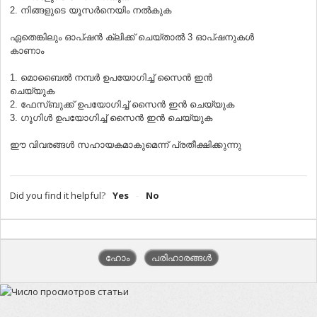
2. നിങ്ങളുടെ യൂസര്‍നെയിം നല്‍കുക
ഏതെങ്കിലും ഓപ്ഷൻ ക്ലിക്ക് ചെയ്താൽ 3 ഓപ്ഷനുകൾ
കാണാം
1. മൊബൈൽ നമ്പർ ഉപയോഗിച്ച് സൈൻ ഇൻ
ചെയ്യുക
2. ഫേസ്ബുക്ക് ഉപയോഗിച്ച് സൈൻ ഇൻ ചെയ്യുക
3. ഗൂഗിള്‍ ഉപയോഗിച്ച് സൈൻ ഇൻ ചെയ്യുക
ഈ വിവരങ്ങള്‍ സഹായകമാകുമെന്ന് പ്രതീക്ഷിക്കുന്നു
Did you find it helpful?
Yes
No
ഹോം
പരിഹാരങ്ങൾ