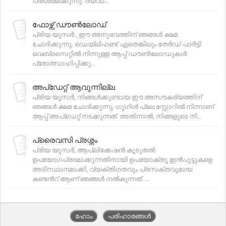
പരിശ്രമിക്കുന്നു. ദയവാ...
ഫോഴ്സ് ഡൗൺലോഡ്
പ്രിയ യൂസര്‍ , ഈ അനുഭവത്തിന് ഞങ്ങൾ ക്ഷമ
ചോദിക്കുന്നു. ഡെയ്‌ലിഹണ്ട് ഏതെങ്കിലും തേര്‍ഡ് പാര്‍ട്ടി
വെബ്‌സൈറ്റിൽ നിന്നുള്ള ആപ്പ് ഡൗൺലോഡുകൾ
പ്രോത്സാഹിപ്പിക്കു...
അപ്ഡേറ്റ് ആവുന്നില്ല
പ്രിയ യൂസര്‍, നിങ്ങള്‍ക്കുണ്ടായ ഈ അസൗകര്യത്തിന്
ഞങ്ങൾ ക്ഷമ ചോദിക്കുന്നു. ഗൂഗിൾ പ്ലേ സ്റ്റോറിൽ നിന്നാണ്
ആപ്പ് അപ്‌ഡേറ്റ് നടക്കുന്നത്. അതിനാൽ, നിങ്ങളുടെ നി...
പ്രൈവസി പ്രശ്നം
പ്രിയ യൂസര്‍, ആപ്ലിക്കേഷൻ കൂടുതൽ
ഉപയോഗപ്രദമാക്കുന്നതിനായി ഉപയോക്തൃ ഇൻപുട്ടുകളെ
അടിസ്ഥാനമാക്കി, വ്യക്തിഗതവും പ്രസക്തവുമായ
കണ്ടന്‍റ് ആണ് ഞങ്ങള്‍ നൽകുന്നത്. ...
ഹോം
പരിഹാരങ്ങൾ