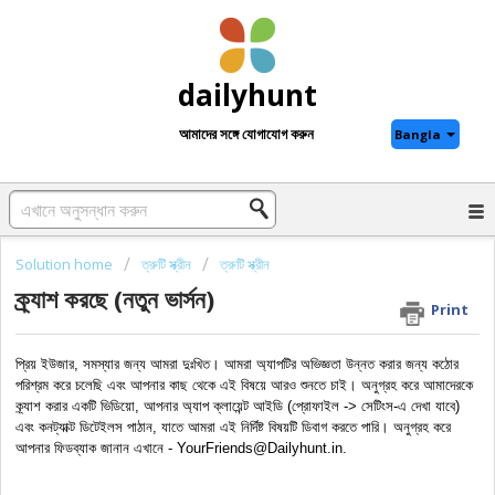
dailyhunt
আমাদের সঙ্গে যোগাযোগ করুন
Bangla
Solution home
ত্রুটি স্ক্রীন
ত্রুটি স্ক্রীন
ক্র্যাশ করছে (নতুন ভার্সন)
Print
প্রিয় ইউজার, সমস্যার জন্য আমরা দুঃখিত। আমরা অ্যাপটির অভিজ্ঞতা উন্নত করার জন্য কঠোর 
পরিশ্রম করে চলেছি এবং আপনার কাছ থেকে এই বিষয়ে আরও শুনতে চাই। অনুগ্রহ করে আমাদেরকে 
ক্র্যাশ করার একটি ভিডিয়ো, আপনার অ্যাপ ক্লায়েন্ট আইডি (প্রোফাইল -> সেটিংস-এ দেখা যাবে) 
এবং কনট্যাক্ট ডিটেইলস পাঠান, যাতে আমরা এই নির্দিষ্ট বিষয়টি ডিবাগ করতে পারি। অনুগ্রহ করে 
আপনার ফিডব্যাক জানান এখানে - YourFriends@Dailyhunt.in. 