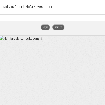
Did you find it helpful?
Yes
No
হোম
সমাধান