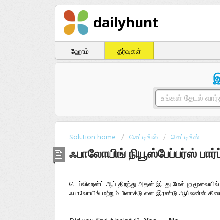
dailyhunt
ஹோம்
தீர்வுகள்
இ
Solution home
செட்டிங்ஸ்
செட்டிங்ஸ்
ஃபாலோயிங் நியூஸ்பேப்பர்ஸ் பார்ப
டெய்லிஹன்ட் ஆப் திறந்து அதன் இடது மேல்புற மூலையில் 
ஃபாலோயிங் மற்றும் பிளாக்டு என இரண்டு ஆப்ஷன்ஸ் கிடைக