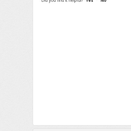
Did you find it helpful?
Yes
No