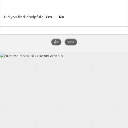
Did you find it helpful?
Yes
No
होम
उपाय