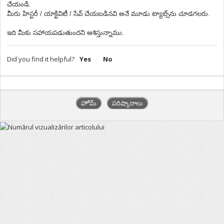
చేయండి.
మీరు హిస్టరీ / యాక్టివిటీ / సేవ్ చేయబడినవి అనే మూడు ట్యాబ్స్‌ను చూడగలరు.
ఇది మీకు సహాయపడుతుందని ఆశిస్తున్నాము.
Did you find it helpful?
Yes
No
హోమ్
పరిష్కారాలు