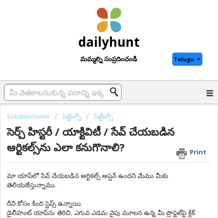
dailyhunt
మమ్మల్ని సంప్రదించండి
Telugu
Solution home
సెట్టింగ్స్
సెట్టింగ్స్
సెర్చ్ హిస్టరీ / యాక్టివిటీ / సేవ్ చేయబడిన
ఆర్టికల్స్‌ను ఎలా కనుగొనాలి?
Print
మా యాప్‌లో సేవ్ చేయబడిన ఆర్టికల్స్ ఆప్షన్ ఉందని మేము మీకు
తెలియజేస్తున్నాము.
దీని కోసం కింది స్టెప్స్ ఉన్నాయి.
డైలీహంట్ యాప్‌ను తెరిచి, ఎగువ ఎడమ వైపు మూలన ఉన్న మీ ప్రొఫైల్‌పై క్లిక్