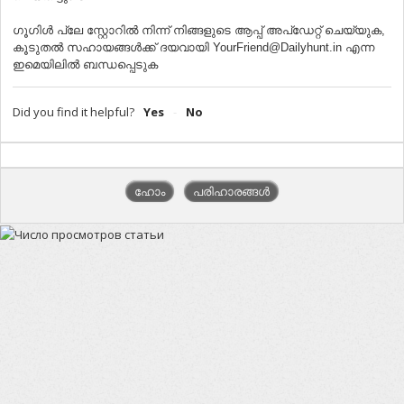
ഗൂഗിൾ പ്ലേ സ്റ്റോറിൽ നിന്ന് നിങ്ങളുടെ ആപ്പ് അപ്‌ഡേറ്റ് ചെയ്യുക,
കൂടുതൽ സഹായങ്ങൾക്ക് ദയവായി YourFriend@Dailyhunt.in എന്ന
ഇമെയിലില്‍ ബന്ധപ്പെടുക
Did you find it helpful?
Yes
No
ഹോം
പരിഹാരങ്ങൾ