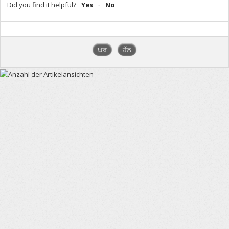
Did you find it helpful?
Yes
No
ਘਰ
ਹੱਲ