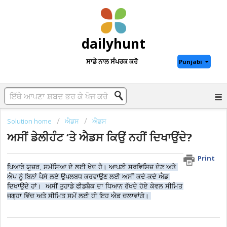
dailyhunt
ਸਾਡੇ ਨਾਲ ਸੰਪਰਕ ਕਰੋ
Punjabi
Solution home
ਐਡਸ
ਐਡਸ
ਅਸੀਂ ਡੇਲੀਹੰਟ ‘ਤੇ ਐਡਸ ਕਿਉਂ ਨਹੀਂ ਦਿਖਾਉਂਦੇ?
Print
ਪਿਆਰੇ ਯੂਜ਼ਰ, ਸਮੱਸਿਆ ਦੇ ਲਈ ਖੇਦ ਹੈ। ਆਪਣੀ ਸਰਵਿਸਿਜ਼ ਦੇਣ ਅਤੇ 
ਐਪ ਨੂੰ ਬਿਨਾਂ ਪੈਸੇ ਲਏ ਉਪਲਬਧ ਕਰਵਾਉਣ ਲਈ ਅਸੀਂ ਕਦੇ-ਕਦੇ ਐਡ 
ਦਿਖਾਉਂਦੇ ਹਾਂ।  ਅਸੀਂ ਤੁਹਾਡੇ ਫੀਡਬੈਕ ਦਾ ਧਿਆਨ ਰੱਖਦੇ ਹੋਏ ਕੇਵਲ ਸੀਮਿਤ 
ਜਗ੍ਹਾ ਵਿੱਚ ਅਤੇ ਸੀਮਿਤ ਸਮੇਂ ਲਈ ਹੀ ਇਹ ਐਡ ਚਲਾਵਾਂਗੇ। 