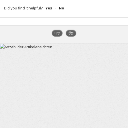
Did you find it helpful?
Yes
No
ਘਰ
ਹੱਲ