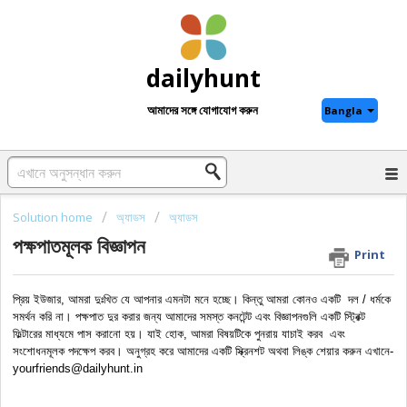
dailyhunt
আমাদের সঙ্গে যোগাযোগ করুন
Bangla
Solution home
অ্যাডস
অ্যাডস
পক্ষপাতমূলক বিজ্ঞাপন
Print
প্রিয় ইউজার, আমরা দুঃখিত যে আপনার এমনটা মনে হচ্ছে। কিন্তু আমরা কোনও একটি  দল / ধর্মকে 
সমর্থন করি না। পক্ষপাত দুর করার জন্য আমাদের সমস্ত কনটেন্ট এবং বিজ্ঞাপনগুলি একটি স্ট্রিক্ট 
ফিল্টারের মাধ্যমে পাস করানো হয়। যাই হোক, আমরা বিষয়টিকে পুনরায় যাচাই করব  এবং 
সংশোধনমূলক পদক্ষেপ করব। অনুগ্রহ করে আমাদের একটি স্ক্রিনশট অথবা লিঙ্ক শেয়ার করুন এখানে- 
yourfriends@dailyhunt.in 