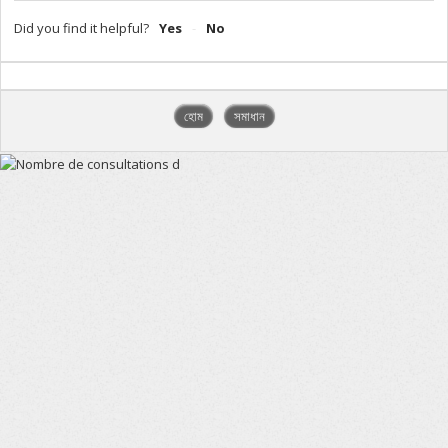
Did you find it helpful?
Yes
No
হোম
সমাধান