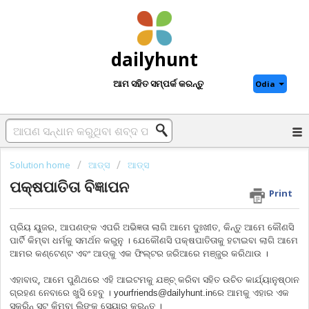
dailyhunt
ଆମ ସହିତ ସମ୍ପର୍କ କରନ୍ତୁ
Odia
Solution home
ଆଡ୍‌ସ
ଆଡ୍‌ସ
ପକ୍ଷପାତିତା ବିଜ୍ଞାପନ
Print
ପ୍ରିୟ ୟୁଜର, ଆପଣଙ୍କ ଏପରି ଅଭିଜ୍ଞତା ଲାଗି ଆମେ ଦୁଃଖୀତ, କିନ୍ତୁ ଆମେ କୌଣସି
ପାର୍ଟି କିମ୍ବା ଧର୍ମକୁ ସମର୍ଥନ କରୁନୁ । ଯେକୌଣସି ପକ୍ଷପାତିତାକୁ ହଟାଇବା ଲାଗି ଆମେ
ଆମର କଣ୍ଟେଣ୍ଟ ଏବଂ ଆଡ୍‌କୁ ଏକ ଫିଲ୍‌ଟର ଜରିଆରେ ମଞ୍ଜୁର କରିଥାଉ ।
ଏହାବାଦ୍‌, ଆମେ ପୁଣିଥରେ ଏହି ଆଇଟମକୁ ଯଞ୍ଚ୍ କରିବା ସହିତ ଉଚିତ କାର୍ଯ୍ୟାନୁଷ୍ଠାନ
ଗ୍ରହଣ ନେବାରେ ଖୁସି ହେବୁ । yourfriends@dailyhunt.inରେ ଆମକୁ ଏହାର ଏକ
ସ୍କ୍ରିନ୍‌ ସଟ୍‌ କିମ୍ବା ଲିଙ୍କ ସେୟାର କରନ୍ତୁ ।