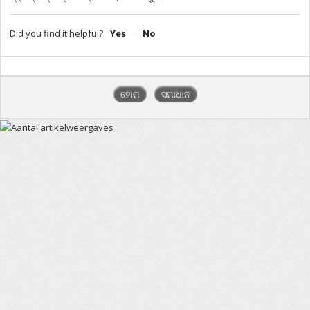
Did you find it helpful?
Yes
No
ହୋମ
ସମାଧାନ