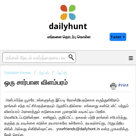
dailyhunt
எங்களை தொடர்பு கொள்ள
Tamil
Solution home
ஆட்ஸ்
ஆட்ஸ்
ஒரு சார்பான விளம்பரம்
Print
 அன்பார்ந்த யூசரே, உங்களுக்கு இப்படி தோன்றியதற்காக வருந்துகிறோம். 
நாங்கள் எந்த கட்சி/மதத்தையும் ஆதரிப்பதில்லை. எங்களது கன்டென்ட் மற்றும் 
விளம்பரம் அனைத்தும் கடுமையான முறையில் வடிகட்டிய பிறகே 
வெளியிடப்படுகின்றன.  எனினும், குறிப்பிட்ட தகவல் பற்றி நாங்கள் சரிபார்த்து, 
தகுந்த நடவடிக்கை எடுக்க தயாராகவே உள்ளோம். தயவுசெய்து, அதுபற்றிய 
லிங்க் அல்லது ஸ்கிரின்ஷாட்டை  yourfriends@dailyhunt.in என்ற முகவரிக்கு 
ஷேர் செய்க. 