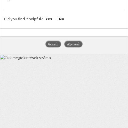
Did you find it helpful?
Yes
No
ஹோம்
தீர்வுகள்