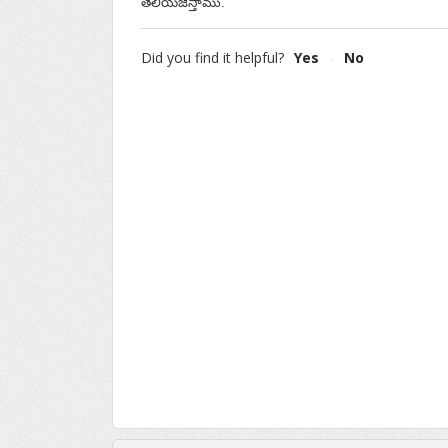
తెలియజేస్తాము.
Did you find it helpful?
Yes
No