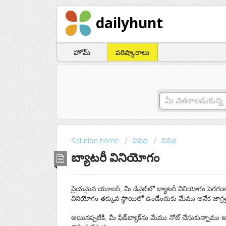
dailyhunt
హోమ్
పరిష్కారాలు
Solution home
వివిధ
వివిధ
బ్యాటరీ వినియోగం
ప్రియమైన యూజర్, మీ డివైజ్‌లో బ్యాటరీ వినియోగం పెరగ
వినియోగం తక్కువ స్థాయిలో ఉండేందుకు మేము అనేక జాగ్
అయినప్పటికీ, మీ ఫీడ్‌బ్యాక్‌ను మేము నోట్ చేసుకున్నాము 