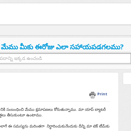
మేము మీకు ఈరోజు ఎలా సహాయపడగలము?
Print
డానికి సంబంధించి మేము క్షమాపణలు కోరుతున్నాము. మా యాప్ బ్యాటరీ
రత్తలు తీసుకుంటూ ఉంటాము.
అలాగే ఈ సమస్యను మరింతగా నిర్ధారించుకునేందుకు దీన్ని మా టెక్ టీమ్‌కు