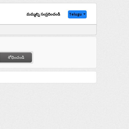
మమ్మల్ని సంప్రదించండి
Telugu
శోధించండి