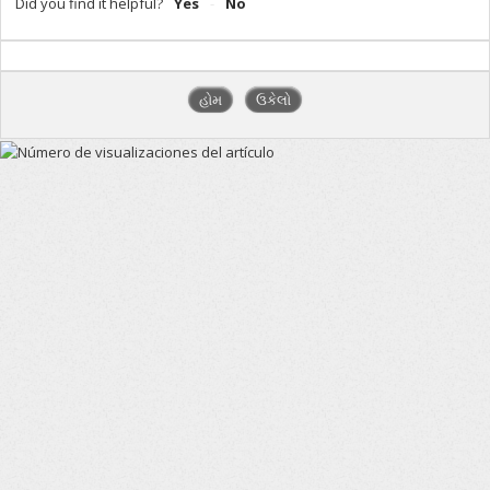
Did you find it helpful?
Yes
No
હોમ
ઉકેલો