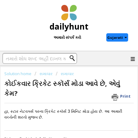
dailyhunt
અમારો સંપર્ક કરો
Gujarati
Solution home
સમાચાર
સમાચાર
કોઈકવાર ક્રિકેટ સ્કૉર્સ મોડા આવે છે, એવું
કેમ?
Print
હા, સ્ટાર નેટવર્ક્સ પરના ક્રિકેટ સ્કૉર્સ 3 મિનિટ મોડા હોય છે. આ અમારી 
વચ્ચેની શરતો મુજબ છે. 