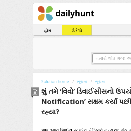
dailyhunt
હોમ
ઉકેલો
Solution home
સૂચના
સૂચના
શું તમે ‘વિવો’ ડિવાઈસીસનો ઉ
Notification’ સક્ષમ કર્યા પ
રહ્યા?
આવું તમારા ડિવાઈસ પર કરેલા સેટિંગ્સને કારણે થતું હોય એ