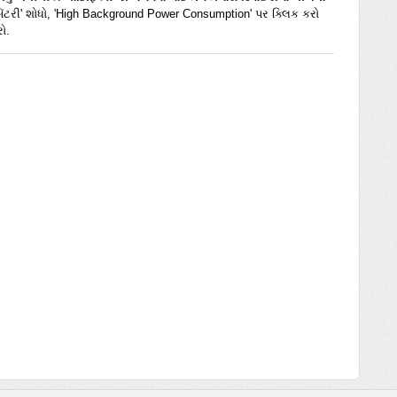
 'બૅટરી' શોધો, 'High Background Power Consumption' પર ક્લિક કરો 
ો. 