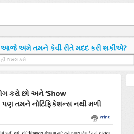
આજે અમે તમને કેવી રીતે મદદ કરી શકીએ?
પયોગ કરો છો અને ‘Show
છી પણ તમને નોટિફિકેશન્સ નથી મળી
Print
વું બની શકે. નોટિફિક્શન્સ મેળવવા માટે તમે તમારા ડિવાઈસમાં નીચેના 