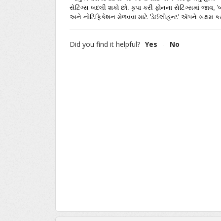
સેટિંગ્સ બદલી શકો છો. કૃપા કરી ફોનના સેટિંગ્સમાં જાવ,
અને નોટિફિકેશન મેળવવા માટે 'ડેઈલીહન્ટ' ઍપને સક્ષમ કર
Did you find it helpful?
Yes
No