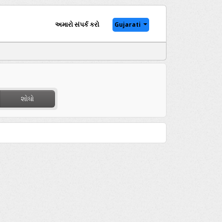
અમારો સંપર્ક કરો
Gujarati
શોધો