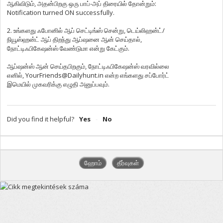
ஆகிவிடும், அதன்பிறகு ஒரு பாப்-அப் திரையில் தோன்றும்:
Notification turned ON successfully.
2. உங்களது ஃபோனில் ஆப் செட்டிங்ஸ் சென்று, டெய்லிஹன்ட்/
நியூஸ்ஹன்ட் ஆப் திறந்து ஆப்ஷனை ஆன் செய்தால்,
நோட்டிஃபிகேஷன்ஸ் வேண்டுமா என்று கேட்கும்.
ஆப்ஷன்ஸ் ஆன் செய்தபிறகும், நோட்டிஃபிகேஷன்ஸ் வரவில்லை
எனில், YourFriends@Dailyhunt.in என்ற எங்களது சப்போர்ட்
இமெயில் முகவரிக்கு எழுதி அனுப்பவும்.
Did you find it helpful?
Yes
No
ஹோம்
தீர்வுகள்