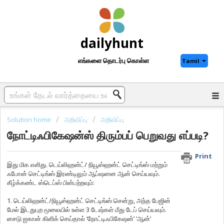
dailyhunt
எங்களை தொடர்பு கொள்ள
Tamil
Solution home
அறிவிப்பு
அறிவிப்பு
நோட்டிஃபிகேஷன்ஸ் திரும்பப் பெறுவது எப்படி?
Print
இது மிக எளிது. டெய்லிஹன்ட்/ நியூஸ்ஹன்ட் செட்டிங்ஸ் மற்றும்
ஃபோன் செட்டிங்ஸ் இரண்டிலும் ஆப்ஷனை ஆன் செய்யவும்.
கீழ்க்கண்ட ஸ்டெப்ஸ் பின்பற்றவும்:
1. டெய்லிஹன்ட்/நியூஸ்ஹன்ட் செட்டிங்ஸ் சென்று, அந்த பேஜின்
மேல் இடதுபுற மூலையில் உள்ள 3 டேஷ்கள் மீது டேப் செய்யவும்.
சைடு ஐகான் கிளிக் செய்தால் ‘நோட்டிஃபிகேஷன்’ ‘ஆன்’