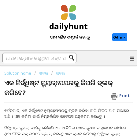
dailyhunt
ଆମ ସହିତ ସମ୍ପର୍କ କରନ୍ତୁ
Odia
Solution home
ଖବର
ଖବର
ଏକ ନିର୍ଦ୍ଧିଷ୍ଟ ନ୍ୟୁଜ୍‌ପେପରକୁ କିପରି ବ୍ଲକ୍‌
କରିବେ?
Print
ବର୍ତ୍ତମାନ, ଏକ ନିର୍ଦ୍ଧିଷ୍ଟ ନ୍ୟୁଜ୍‌ପେପରକୁ ବ୍ଲକ କରିବା ଲାଗି ଫିଚର ଆମ ପାଖରେ
ଅଛି । ଏହା କରିବା ପାଇଁ ନିମ୍ନଲିଖିତ ଷ୍ଟେପ୍‌ସ ଅନୁକରଣ କରନ୍ତୁ ।
ନିର୍ଦ୍ଧିଷ୍ଟ ନ୍ୟୁଜ୍‌ ସୋର୍ସରୁ କୌଣସି ଏକ ଆର୍ଟିକିଲ ଖୋଲନ୍ତୁ>> ଡାହାଣପଟ ଶୀର୍ଷରେ
ଥିବା ତିନିଟି ଡଟ୍‌ ଉପରେ ଟ୍ୟାପ୍‌ କରନ୍ତୁ ଏବଂ ବ୍ଲକ୍‌ କରିବାକୁ ଚାହୁଁଥିବା ନ୍ୟୁଜ୍‌