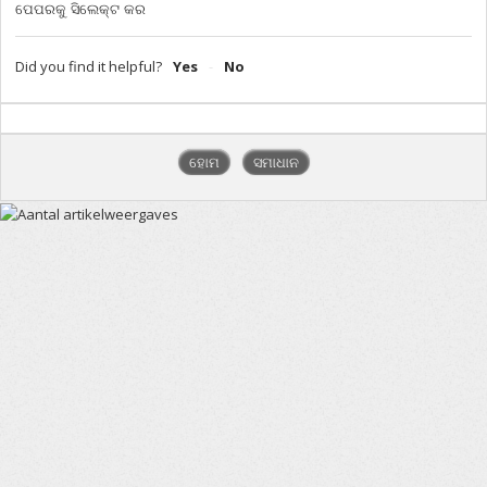
ପେପରକୁ ସିଲେକ୍ଟ କର
Did you find it helpful?
Yes
No
ହୋମ
ସମାଧାନ