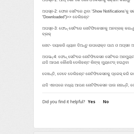
ଅପସ୍‌ନ-2: ଫୋନ ସେଟିଂରେ ଥିବା ‘Show Notifications’କୁ ସ
“Downloaded”)>> ଡେଲିହଣ୍ଟ
ଅପସ୍‌ନ-3: ଫୋନ୍‌ ସେଟିଂରେ ନୋଟିଫିକେସନକୁ ଅନବ୍ଲକ୍‌ କର
ବ୍ଲକ୍‌
ନୋଟ- ଦୟାକରି ଧ୍ୟାନ ଦିଅନ୍ତୁ ଉପରୋକ୍ତ ପାଥ ଓ ଅପ୍‌ସନ 
ଅପସନ୍‌-4: ଫୋନ୍‌ ସେଟିଂରେ ନୋଟିଫିକେସନ ସେଟିଂରେ ଅନମ୍ୟୁଟ
ଯଦି ଆପଣ କୌଣସି ଡେଲିହଣ୍ଟ ଲିଙ୍କ୍‌ ମ୍ୟୁଟେଡ୍‌ ହଇଥିବା
ଦେଖନ୍ତି, ତେବେ ଡେଲିହଣ୍ଟ ନୋଟିଫିକେସନକୁ ପ୍ରେସ୍‌ କରି ରଖ
ଯଦି ଏହାପରେ ମଧ୍ୟ ଆପଣ ନୋଟିଫିକେସନ ପାଉ ନାହାନ୍ତି, ତ
Did you find it helpful?
Yes
No