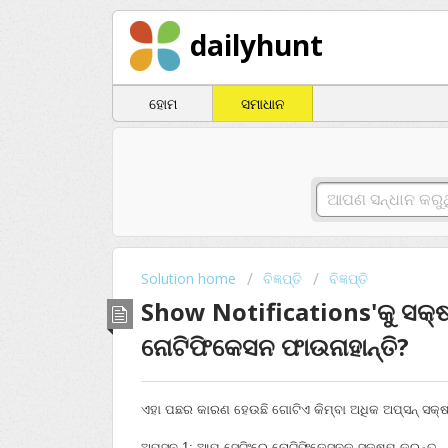
dailyhunt
ହୋମ
ସମାଧାନ
Solution home
ବିଜ୍ଞପ୍ତି
ବିଜ୍ଞପ୍ତି
Show Notifications'କୁ ସକ
ନୋଟିଫିକେସନ ଫାଉନାହାନ୍ତି?
ଏହା ପଛର କାରଣ ହେଉଛି ଗୋଟିଏ କିମ୍ବା ଅଧିକ ଅପ୍‌ସନ୍‌ ସକ୍ଷ
ଅପସ୍‌ନ-1: ଆପ୍‌ ସେଟିଂରେ ନୋଟିଫିକେସନକୁ ସକ୍ଷମ କରନ୍ତୁ