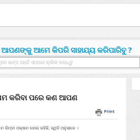
ଆପଣଙ୍କୁ ଆମେ କିପରି ସାହାଯ୍ୟ କରିପାରିବୁ ?
୍ଷମ କରିବା ପରେ କଣ ଆପଣ
Print
ମ କିମ୍ବା ଅକ୍ଷମ ହୋଇ ରହିଛି, ସ୍ଥିତି ଅନୁସାରେ ।