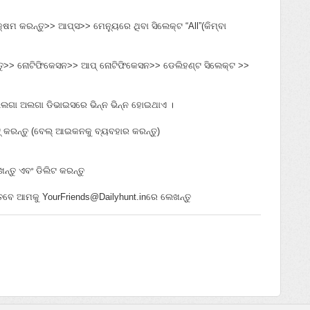
କ୍ଷମ କରନ୍ତୁ>> ଆପ୍‌ସ>> ମେନ୍ୟୁରେ ଥିବା ସିଲେକ୍ଟ “All”(କିମ୍ବା
ନ୍ତୁ>> ନୋଟିଫିକେସନ>> ଆପ୍‌ ନୋଟିଫିକେସନ>> ଡେଲିହଣ୍ଟ ସିଲେକ୍ଟ >>
ଅଲଗା ଅଲଗା ଡିଭାଇସରେ ଭିନ୍ନ ଭିନ୍ନ ହୋଇଥାଏ ।
୍‌ କରନ୍ତୁ (ବେଲ୍‌ ଆଇକନକୁ ବ୍ୟବହାର କରନ୍ତୁ)
ନ୍ତୁ ଏବଂ ଡିଲିଟ କରନ୍ତୁ
େବେ ଆମକୁ YourFriends@Dailyhunt.inରେ ଲେଖନ୍ତୁ