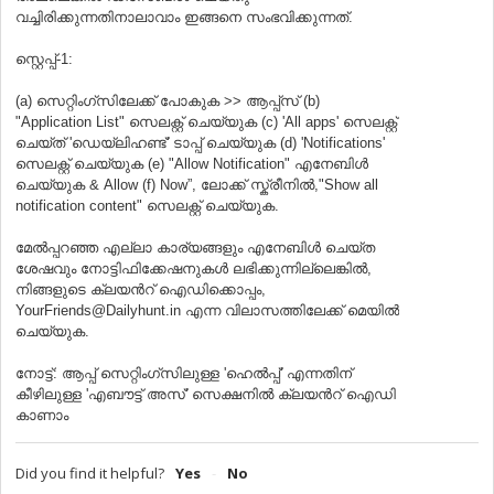
വച്ചിരിക്കുന്നതിനാലാവാം ഇങ്ങനെ സംഭവിക്കുന്നത്.
സ്റ്റെപ്പ്-1:
(a) സെറ്റിംഗ്സിലേക്ക് പോകുക >> ആപ്പ്സ് (b)
"Application List" സെലക്റ്റ് ചെയ്യുക (c) 'All apps' സെലക്റ്റ്
ചെയ്ത് 'ഡെയ്‌ലിഹണ്ട്' ടാപ്പ് ചെയ്യുക (d) 'Notifications'
സെലക്റ്റ് ചെയ്യുക (e) "Allow Notification" എനേബിള്‍
ചെയ്യുക & Allow (f) Now”, ലോക്ക് സ്ക്രീനിൽ,"Show all
notification content" സെലക്റ്റ് ചെയ്യുക.
മേൽപ്പറഞ്ഞ എല്ലാ കാര്യങ്ങളും എനേബിള്‍ ചെയ്ത
ശേഷവും നോട്ടിഫിക്കേഷനുകള്‍ ലഭിക്കുന്നില്ലെങ്കില്‍,
നിങ്ങളുടെ ക്ലയന്‍റ് ഐഡിക്കൊപ്പം,
YourFriends@Dailyhunt.in എന്ന വിലാസത്തിലേക്ക് മെയില്‍
ചെയ്യുക.
നോട്ട്: ആപ്പ് സെറ്റിംഗ്സിലുള്ള 'ഹെല്‍പ്പ്' എന്നതിന്
കീഴിലുള്ള 'എബൗട്ട്‌ അസ്' സെക്ഷനില്‍ ക്ലയന്‍റ് ഐഡി
കാണാം
Did you find it helpful?
Yes
No